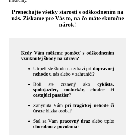
medicíny.
Prenechajte všetky starosti s odškodnením na
nás. Získame pre Vás to, na čo máte skutočne
nárok!
Kedy Vám môžeme pomôcť s odškodnením
vzniknutej škody na zdraví?
Utrpeli ste škodu na zdraví pri
dopravnej
nehode
u nás alebo v zahraničí?
Boli ste zranený ako
cyklista,
spolujazdec, motorkár, chodec či
cestujúci pasažier
?
Zahynula Vám
pri tragickej nehode či
úraze
blízka osoba?
Stal sa Vám
pracovný úraz
alebo trpíte
chorobou z povolania
?