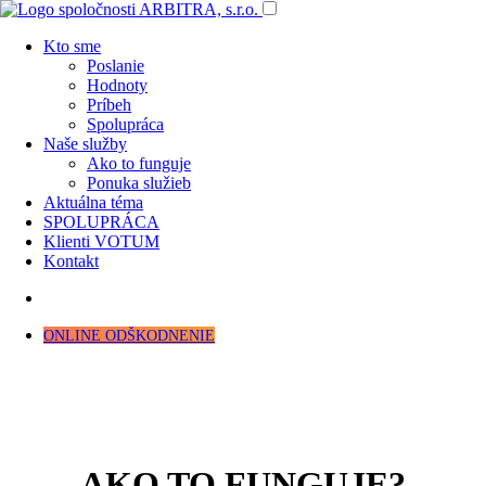
Kto sme
Poslanie
Hodnoty
Príbeh
Spolupráca
Naše služby
Ako to funguje
Ponuka služieb
Aktuálna téma
SPOLUPRÁCA
Klienti VOTUM
Kontakt
ONLINE ODŠKODNENIE
AKO TO FUNGUJE?