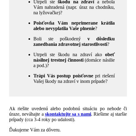
Utrpeli ste
škodu na zdraví
a nebola
Vám nahradená (napr. úraz na chodníku,
na lyžovačke)?
Poisťovňa Vám neprimerane krátila
alebo nevyplatila Vaše plnenie
?
Boli ste poškodený
v dôsledku
zanedbania zdravotnej starostlivosti
?
Utrpeli ste škodu na zdraví ako
obeť
násilnej trestnej činnosti
(domáce násilie
a pod.)?
Trápi Vás postup poisťovne
pri riešení
Vašej škody na zdraví v inom prípade?
Ak riešite uvedenú alebo podobnú situáciu po nehode či
úraze, neváhajte a
skontaktujte sa s nami
. Riešime aj staršie
prípady (cca 3-4 roky po udalosti).
Ďakujeme Vám za dôveru.