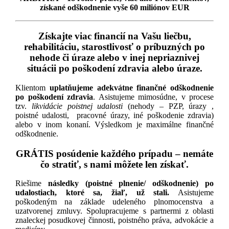
získané odškodnenie vyše 60 miliónov EUR
Získajte
viac financií na Vašu liečbu,
rehabilitáciu, starostlivosť o príbuzných po
nehode či úraze
alebo v inej nepriaznivej
situácii po poškodení zdravia alebo úraze.
Klientom
uplatňujeme adekvátne finančné odškodnenie
po poškodení zdravia
. Asistujeme mimosúdne, v procese
tzv.
likvidácie poistnej udalosti
(nehody – PZP, úrazy ,
poistné udalosti, pracovné úrazy, iné poškodenie zdravia)
alebo v inom konaní. Výsledkom je maximálne finančné
odškodnenie.
GRÁTIS posúdenie každého prípadu
– nemáte
čo stratiť, s nami môžete len získať.
Riešime
následky (poistné plnenie/ odškodnenie) po
udalostiach, ktoré sa, žiaľ, už stali.
Asistujeme
poškodeným na základe udeleného plnomocenstva a
uzatvorenej zmluvy. Spolupracujeme s partnermi z oblasti
znaleckej posudkovej činnosti, poistného práva, advokácie a