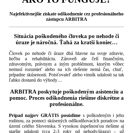
Najefektívnejšie získate odškodnenie cez profesionálneho
zástupcu ARBITRA
Situácia poškodeného človeka po nehode či
úraze je náročná. Ťahá za kratší koniec…
Človek po nehode či úraze dbá hlavne na svoje zdravie,
liečbu a rehabilitáciu. Zároveň ale čelí finančným,
zdravotným, právnym a iným problémom, ktorým vôbec
nemusí rozumieť alebo na ich riešenie nemá čas, chuť,
prípadne skúsenosti. Poisťovateľ alebo vinník udalosti sa tak
ľahko dostanú do výhody…
ARBITRA poskytuje poškodeným asistenciu a
pomoc. Proces odškodnenia riešime diskrétne a
profesionálne.
Prípad najprv GRÁTIS posúdime
s poškodeným i jeho
rodinou, za pomoci skúsených odškodňovacích poradcov na
území celého Slovenska. S vysokou úspešnosťou riešime aj
staršie udalosti (cca 2-3 roky od nehody/úrazu) – už