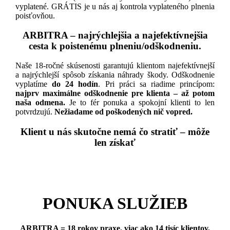
vyplatené. GRÁTIS je u nás aj kontrola vyplateného plnenia
poisťovňou.
ARBITRA – najrýchlejšia a najefektívnejšia
cesta k poistenému plneniu/odškodneniu.
Naše 18-ročné skúsenosti garantujú klientom najefektívnejší
a najrýchlejší spôsob získania náhrady škody. Odškodnenie
vyplatíme
do 24 hodín
. Pri práci sa riadime princípom:
najprv maximálne odškodnenie pre klienta – až potom
naša odmena.
Je to fér ponuka a spokojní klienti to len
potvrdzujú.
Nežiadame od poškodených nič vopred.
Klient u nás skutočne nemá čo stratiť – môže
len získať
PONUKA SLUŽIEB
ARBITRA = 18 rokov praxe, viac ako 14 tisíc klientov,